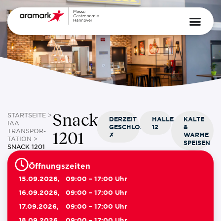
Snack
STARTSEITE
>
DERZEIT
HALLE
KALTE
IAA
GESCHLOSSEN
12
&
TRANSPOR­
1201
✗
WARME
TATION
>
SPEISEN
SNACK 1201
Öffnungszeiten
15.09.2026,
09:00 – 17:00 Uhr
16.09.2026,
09:00 – 17:00 Uhr
17.09.2026,
09:00 – 17:00 Uhr
18.09.2026,
09:00 – 17:00 Uhr